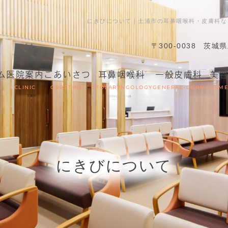
にきびについて｜土浦市の耳鼻咽喉科・皮膚科な
〒300-0038
茨城県
ム
医院案内
ごあいさつ
耳鼻咽喉科
一般皮膚科
美
E
CLINIC
GREETING
OTOLARYNGOLOGY
GENERAL-DERM
COSME
にきびについて