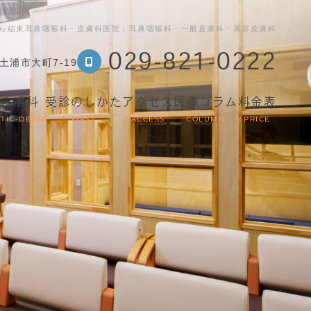
ら結束耳鼻咽喉科・皮膚科医院｜耳鼻咽喉科・一般皮膚科・美容皮膚科
029-821-0222
土浦市大町7-19
容皮膚科
受診のしかた
アクセス
医療コラム
料金表
TIC-DERM
FIRST
ACCESS
COLUMN
PRICE